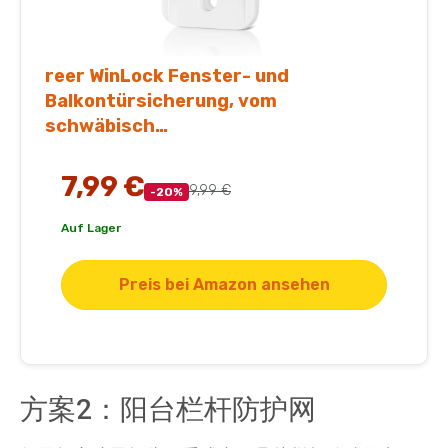
reer WinLock Fenster- und
Balkontürsicherung, vom
schwäbisch…
7,99 €
9,99 €
-20%
Auf Lager
Preis bei Amazon ansehen
方案2：阳台栏杆防护网