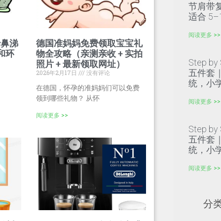
节肩带
适合 5–
阅读更多 >>
治鼻涕
德国准妈妈免费领取宝宝礼
和环
物全攻略（亲测亲收 + 实拍
Step b
照片 + 最新领取网址）
五件套｜
2026年2月17日
没有评论
统，小学
在德国，怀孕的准妈妈们可以免费
领到哪些礼物？ 从怀
阅读更多 >>
阅读更多 >>
Step b
五件套｜
统，小学
阅读更多 >>
分