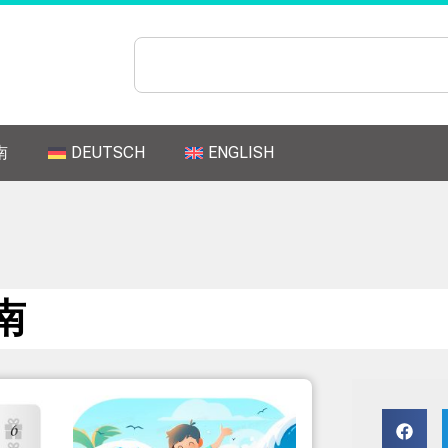
南
DEUTSCH
ENGLISH
南