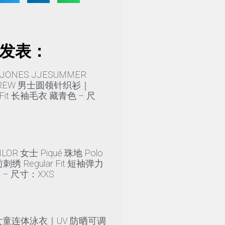
发表：
 JONES JJESUMMER
 CREW 男士圆领针织衫｜
r Fit 长袖毛衣 藏青色 – 尺
ILOR 女士 Piqué 珠地 Polo
绣 Regular Fit 短袖弹力
衫 – 尺寸：XXS
y 女童连体泳衣｜UV 防晒可调