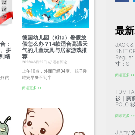
最新
德国幼儿园（Kita）暑假放
大集合：
假怎么办？14款适合高温天
JACK &
验、拼
气的儿童玩具与居家游戏推
KNIT
系列精
荐
Regula
2026年6月22日
没有评论
寸：S
上午10点，外面已经34度。 孩子刚
阅读更多 >>
头疼的
吃完早餐不到半
阅读更多 >>
TOM TA
衫｜胸前刺
POLO 
阅读更多 >>
JiAm