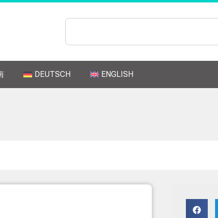
南
DEUTSCH
ENGLISH