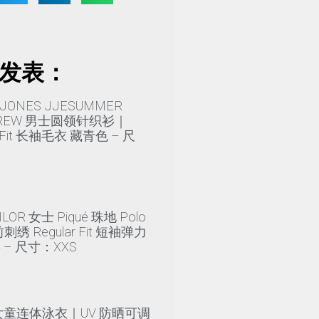
发表：
 JONES JJESUMMER
 CREW 男士圆领针织衫｜
r Fit 长袖毛衣 藏青色 – 尺
ILOR 女士 Piqué 珠地 Polo
绣 Regular Fit 短袖弹力
衫 – 尺寸：XXS
y 女童连体泳衣｜UV 防晒可调