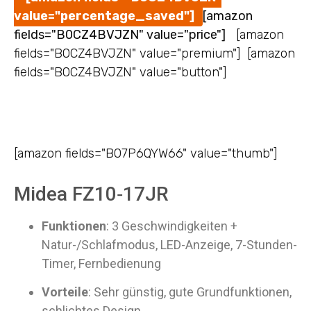
value="percentage_saved"]
[amazon
fields="B0CZ4BVJZN" value="price"]
[amazon
fields="B0CZ4BVJZN" value="premium"] [amazon
fields="B0CZ4BVJZN" value="button"]
[amazon fields="B07P6QYW66" value="thumb"]
Midea FZ10‑17JR
Funktionen
: 3 Geschwindigkeiten +
Natur-/Schlafmodus, LED-Anzeige, 7-Stunden-
Timer, Fernbedienung
Vorteile
: Sehr günstig, gute Grundfunktionen,
schlichtes Design