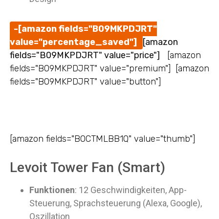
-[amazon fields="B09MKPDJRT"
value="percentage_saved"]
[amazon
fields="B09MKPDJRT" value="price"]
[amazon
fields="B09MKPDJRT" value="premium"] [amazon
fields="B09MKPDJRT" value="button"]
[amazon fields="B0CTMLBB1Q" value="thumb"]
Levoit Tower Fan (Smart)
Funktionen
: 12 Geschwindigkeiten, App-
Steuerung, Sprachsteuerung (Alexa, Google),
Oszillation