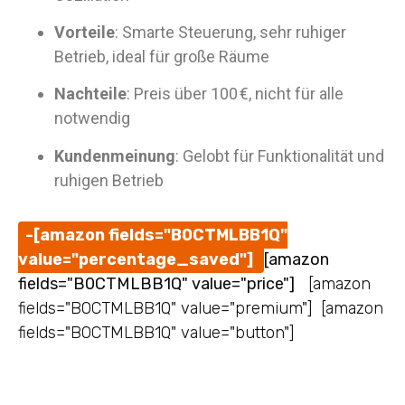
Vorteile
: Smarte Steuerung, sehr ruhiger
Betrieb, ideal für große Räume
Nachteile
: Preis über 100 €, nicht für alle
notwendig
Kundenmeinung
: Gelobt für Funktionalität und
ruhigen Betrieb
-[amazon fields="B0CTMLBB1Q"
value="percentage_saved"]
[amazon
fields="B0CTMLBB1Q" value="price"]
[amazon
fields="B0CTMLBB1Q" value="premium"] [amazon
fields="B0CTMLBB1Q" value="button"]