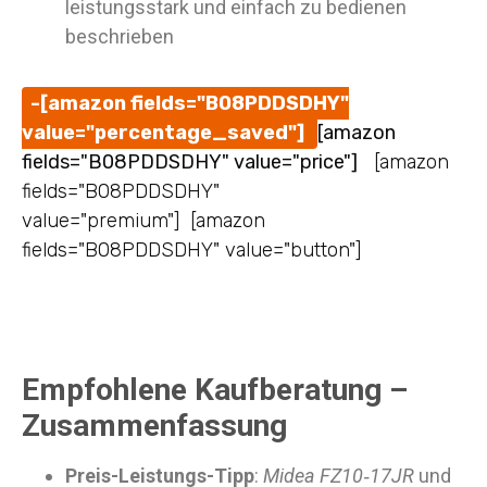
leistungsstark und einfach zu bedienen
beschrieben
-[amazon fields="B08PDDSDHY"
value="percentage_saved"]
[amazon
fields="B08PDDSDHY" value="price"]
[amazon
fields="B08PDDSDHY"
value="premium"] [amazon
fields="B08PDDSDHY" value="button"]
Empfohlene Kaufberatung –
Zusammenfassung
Preis-Leistungs-Tipp
:
Midea FZ10‑17JR
und