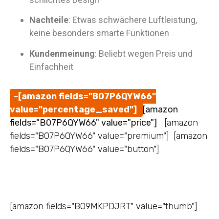
Nachteile
: Etwas schwächere Luftleistung,
keine besonders smarte Funktionen
Kundenmeinung
: Beliebt wegen Preis und
Einfachheit
-[amazon fields="B07P6QYW66"
value="percentage_saved"]
[amazon
fields="B07P6QYW66" value="price"]
[amazon
fields="B07P6QYW66" value="premium"] [amazon
fields="B07P6QYW66" value="button"]
[amazon fields="B09MKPDJRT" value="thumb"]